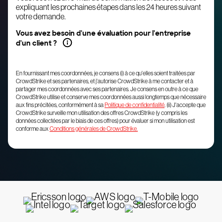
expliquant les prochaines étapes dans les 24 heures suivant
votre demande.
Vous avez besoin d'une évaluation pour l'entreprise
d'un client ?
En fournissant mes coordonnées, je consens (i) à ce qu'elles soient traitées par
CrowdStrike et ses partenaires, et j'autorise CrowdStrike à me contacter et à
partager mes coordonnées avec ses partenaires. Je consens en outre à ce que
CrowdStrike utilise et conserve mes coordonnées aussi longtemps que nécessaire
aux fins précitées, conformément à sa
Politique de confidentialité
. (ii) J'accepte que
CrowdStrike surveille mon utilisation des offres CrowdStrike (y compris les
données collectées par le biais de ces offres) pour évaluer si mon utilisation est
conforme aux
Conditions générales de CrowdStrike.