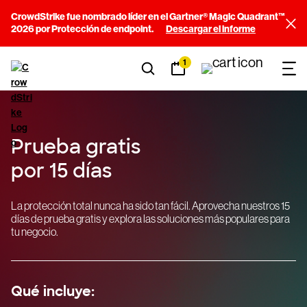
CrowdStrike fue nombrado líder en el Gartner® Magic Quadrant™
2026 por Protección de endpoint.
Descargar el informe
1
Prueba gratis
por 15 días
La protección total nunca ha sido tan fácil. Aprovecha nuestros 15
días de prueba gratis y explora las soluciones más populares para
tu negocio.
Qué incluye: