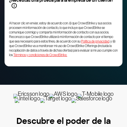
¿Necesitas una prueba para la empresa de un cliente?
Al hacer clic en enviar, estoy de acuerdo con: (i) que CrowdStrike y sus socios
procesen mi información de contacto, lo que incluye que CrowdStrike se
comunique conmigo y comparta mi información de contacto con sus socios.
Reconozco que CrowdStrike utilizará mi información de contacto por el tiempo
que sea necesario para estos fines, de acuerdo con su
Política de privacidad
; y (ii)
que CrowdStrike va a monitorear mi uso de CrowdStrike Offerings (incluida la
recopilación de datos a través de dichas ofertas) para evaluar si mi uso cumple con
los
Términos y condiciones de CrowdStrike.
Descubre el poder de la