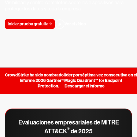
Visibilidad y control completos sobre los dispositivos para
proteger los datos y toda la empresa
Iniciar prueba gratuita
Ver el vídeo
CrowdStrike ha sido nombrado líder por séptima vez consecutiva en el
informe 2026 Gartner® Magic Quadrant™ for Endpoint
Protection.
Descargar el informe
Evaluaciones empresariales de MITRE
®
ATT&CK
de 2025