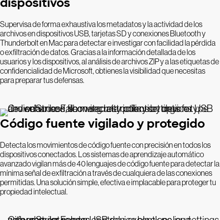
dispositivos
Supervisa de forma exhaustiva los metadatos y la actividad de los
archivos en dispositivos USB, tarjetas SD y conexiones Bluetooth y
Thunderbolt en Mac para detectar e investigar con facilidad la pérdida
o exfiltración de datos. Gracias a la información detallada de los
usuarios y los dispositivos, al análisis de archivos ZIP y a las etiquetas de
confidencialidad de Microsoft, obtienes la visibilidad que necesitas
para preparar tus defensas.
Código fuente vigilado y protegido
Detecta los movimientos de código fuente con precisión en todos los
dispositivos conectados. Los sistemas de aprendizaje automático
avanzado vigilan más de 40 lenguajes de código fuente para detectar la
mínima señal de exfiltración a través de cualquiera de las conexiones
permitidas. Una solución simple, efectiva e implacable para proteger tu
propiedad intelectual.