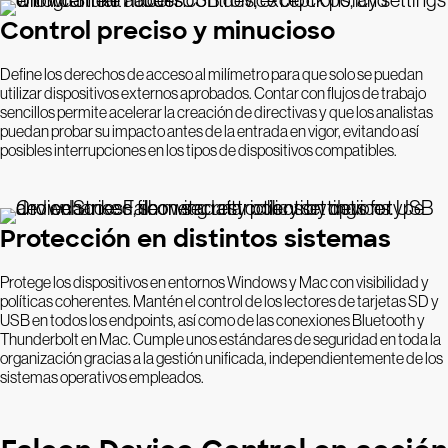
Control preciso y minucioso
Define los derechos de acceso al milímetro para que solo se puedan
utilizar dispositivos externos aprobados. Contar con flujos de trabajo
sencillos permite acelerar la creación de directivas y que los analistas
puedan probar su impacto antes de la entrada en vigor, evitando así
posibles interrupciones en los tipos de dispositivos compatibles.
Protección en distintos sistemas
Protege los dispositivos en entornos Windows y Mac con visibilidad y
políticas coherentes. Mantén el control de los lectores de tarjetas SD y
USB en todos los endpoints, así como de las conexiones Bluetooth y
Thunderbolt en Mac. Cumple unos estándares de seguridad en toda la
organización gracias a la gestión unificada, independientemente de los
sistemas operativos empleados.