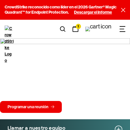
CrowdStrike reconocido como líder en el 2026 Gartner® Magic
Quadrant™ for Endpoint Protection.
Descargar el informe
1
Ponte en contacto con
CrowdStrike
Tanto si le estás echando un vistazo a CrowdStrike como si necesitas
ayuda urgente, nuestro equipo está siempre a tu disposición. Tengas la
pregunta que tengas, por ejemplo, sobre la plataforma Falcon o sobre
los tipos de ataques, te pondremos en contacto con los expertos
adecuados.
Programar una reunión
Llamar a nuestro equipo