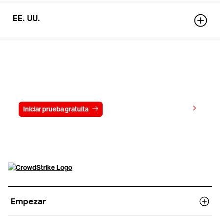
EE. UU.
Prueba gratis CrowdStrike durante
15 días
Ver precios
Iniciar prueba gratuita
Contacto
Empezar