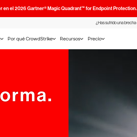
r en el 2026 Gartner® Magic Quadrant™ for Endpoint Protection
¿Has sufrido una brecha
s
Por qué CrowdStrike
Recursos
Precio
forma.