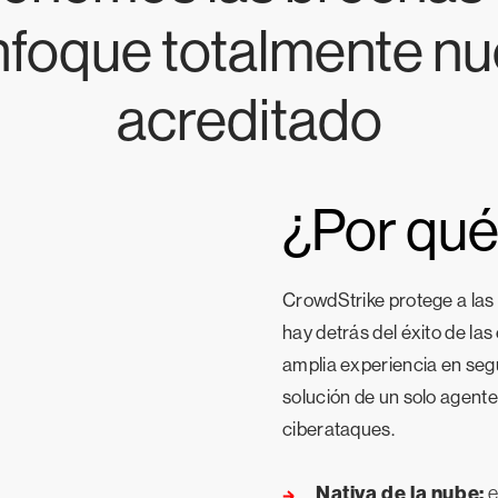
nfoque totalmente nu
acreditado
¿Por qué
CrowdStrike protege a las 
hay detrás del éxito de l
amplia experiencia en segu
solución de un solo agente
ciberataques.
Nativa de la nube:
e