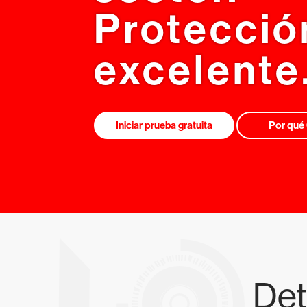
Protecció
excelente
Iniciar prueba gratuita
Por qué
Det