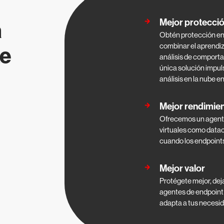
Mejor protecci
a
Obtén protección en 
combinar el aprendizaj
ke
análisis de comporta
única solución impul
análisis en la nube en
Mejor rendimie
Ofrecemos un agente 
virtuales como datac
cuando los endpoints 
Mejor valor
Protégete mejor, deja
agentes de endpoint 
adapta a tus necesid