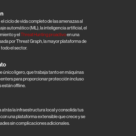
ón
el ciclo de vida completo de las amenazas al
e automático (ML), la inteligencia artificial, el
miento y el
Threat Hunting proactivo
en una
sada por Threat Graph, la mayor plataforma de
 todo el sector.
nto
único ligero, que trabaja tanto en máquinas
enters para proporcionar protección incluso
están offline.
 atrás la infraestructura local y consolida tus
con una plataforma extensible que crece y se
ades sin complicaciones adicionales.