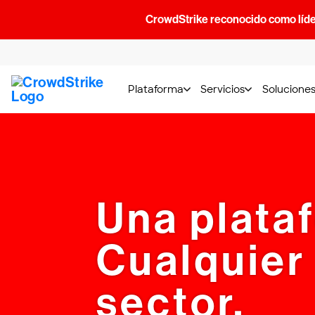
CrowdStrike reconocido como líde
Plataforma
Servicios
Solucione
Una plata
Cualquier
sector.