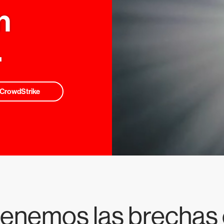
n
.
 CrowdStrike
enemos las brechas