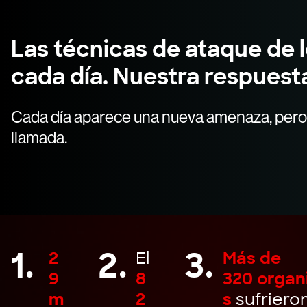
Las técnicas de ataque de 
cada día. Nuestra respuest
Cada día aparece una nueva amenaza, pero 
llamada.
1.
2.
3.
2
El
Más de
9
8
320 organ
m
2
s
sufriero