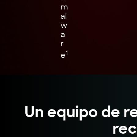
m
al
w
a
r
1
e
Un equipo de r
rec