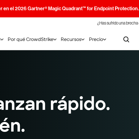
r en el 2026 Gartner® Magic Quadrant™ for Endpoint Protection
¿Has sufrido una brecha
s
Por qué CrowdStrike
Recursos
Precio
anzan rápido.
én.