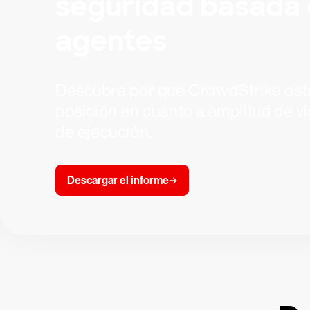
seguridad basada
agentes
Descubre por qué CrowdStrike oste
posición en cuanto a amplitud de v
de ejecución.
Descargar el informe