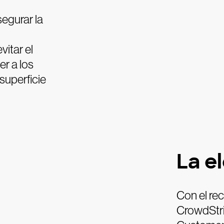
egurar la
vitar el
er a los
superficie
La e
Con el re
CrowdStri