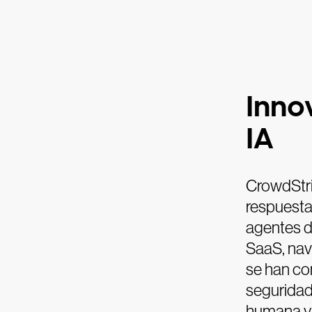
Inno
IA
CrowdStri
respuesta
agentes d
SaaS, nav
se han con
seguridad
humana y e