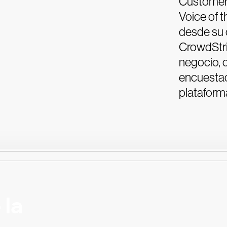
Customers
Voice of 
desde su 
CrowdStri
negocio, 
encuestad
plataform
 la