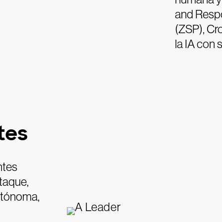
and Respo
(ZSP), Cr
la IA con
tes
ntes
ataque,
utónoma,