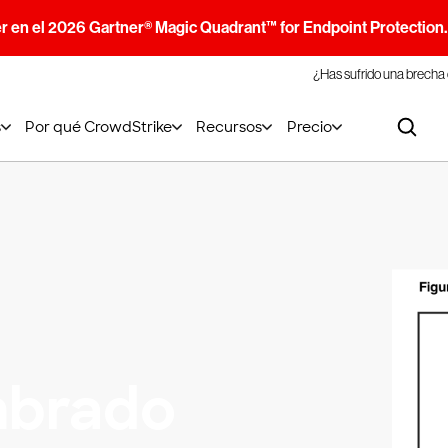
r en el 2026 Gartner® Magic Quadrant™ for Endpoint Protection
¿Has sufrido una brecha
s
Por qué CrowdStrike
Recursos
Precio
mbrado