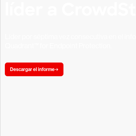
líder a CrowdSt
Líder por séptima vez consecutiva en el i
Quadrant™ for Endpoint Protection.
Descargar el informe