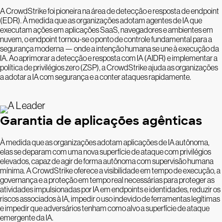
A CrowdStrike foi pioneira na área de detecção e resposta de endpoint
(EDR). À medida que as organizações adotam agentes de IA que
executam ações em aplicações SaaS, navegadores e ambientes em
nuvem, o endpoint tornou-se o ponto de controle fundamental para a
segurança moderna — onde a intenção humana se une à execução da
IA. Ao aprimorar a detecção e resposta com IA (AIDR) e implementar a
política de privilégios zero (ZSP), a CrowdStrike ajuda as organizações
a adotar a IA com segurança e a conter ataques rapidamente.
Garantia de aplicações agênticas
À medida que as organizações adotam aplicações de IA autônoma,
elas se deparam com uma nova superfície de ataque com privilégios
elevados, capaz de agir de forma autônoma com supervisão humana
mínima. A CrowdStrike oferece a visibilidade em tempo de execução, a
governança e a proteção em tempo real necessárias para proteger as
atividades impulsionadas por IA em endpoints e identidades, reduzir os
riscos associados à IA, impedir o uso indevido de ferramentas legítimas
e impedir que adversários tenham como alvo a superfície de ataque
emergente da IA.