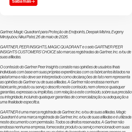
Saiba mais
Gartner, Magic Quadrant para Proteção de Endpoints, Deepak Mishra, Evgeny
Mirolyubov, Nikul Patel, 26 de maio de 2026.
GARTNER, PEER INSIGHTS, MAGIC QUADRANT e o selo GARTNER PEER
INSIGHTS CUSTOMERS’ CHOICE são marcas registradas da Gartner, Inc. e/ou de
suas afiliadas.
O conteúdo do Gartner Peer Insights consiste nas opiniões de usuários finais
individuais com base em suas próprias experiências com os fabricantes listados na
plataforma e não deve ser interpretado como declarações de fato nem representa
as opiniões da Gartner ou de suas afiliadas. A Gartner não endossa nenhum
fabricante, produto ou serviço descrito neste conteúdo, nem oferece quaisquer
garantias, expressas ou implícitas, com relação a este conteúdo, sobre sua precisão
ou integridade, incluindo quaisquer garantias de comercialização ou adequação a
uma finalidade específica.
GARTNER é uma marca registrada da Gartner, Inc. e/ou de suas afiliadas. Magic
Quadrant é uma marca registrada da Gartner, Inc. e/ou de suas afiliadas e é utilizada
neste documento com permissão. Todos os direitos reservados. A Gartner não
endossa nenhuma empresa, fornecedor, produto ou serviço mencionado em suas