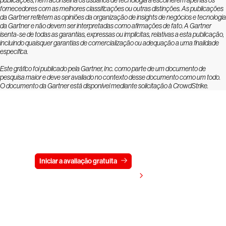
publicações, nem aconselha os usuários de tecnologia a escolherem apenas os
fornecedores com as melhores classificações ou outras distinções. As publicações
da Gartner refletem as opiniões da organização de insights de negócios e tecnologia
da Gartner e não devem ser interpretadas como afirmações de fato. A Gartner
isenta-se de todas as garantias, expressas ou implícitas, relativas a esta publicação,
incluindo quaisquer garantias de comercialização ou adequação a uma finalidade
específica.
Este gráfico foi publicado pela Gartner, Inc. como parte de um documento de
pesquisa maior e deve ser avaliado no contexto desse documento como um todo.
O documento da Gartner está disponível mediante solicitação à CrowdStrike.
Experimente a CrowdStrike
gratuitamente por 15 dias
Iniciar a avaliação gratuita
Fale conosco
Visualizar preços