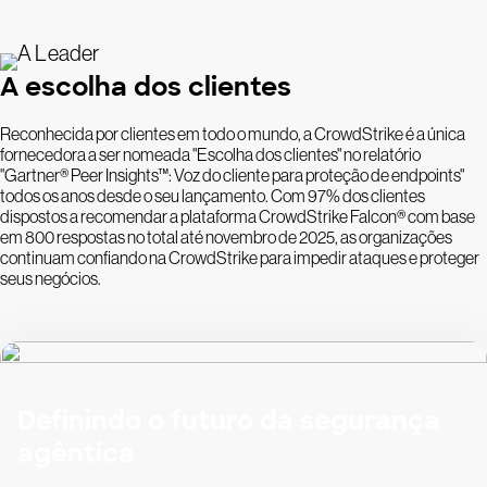
A escolha dos clientes
Reconhecida por clientes em todo o mundo, a CrowdStrike é a única
fornecedora a ser nomeada "Escolha dos clientes" no relatório
"Gartner® Peer Insights™: Voz do cliente para proteção de endpoints"
todos os anos desde o seu lançamento. Com 97% dos clientes
dispostos a recomendar a plataforma CrowdStrike Falcon® com base
em 800 respostas no total até novembro de 2025, as organizações
continuam confiando na CrowdStrike para impedir ataques e proteger
seus negócios.
Definindo o futuro da segurança
agêntica