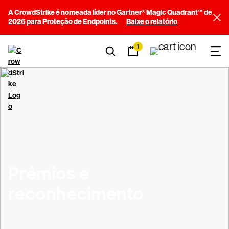
A CrowdStrike é nomeada líder no Gartner® Magic Quadrant™ de
2026 para Proteção de Endpoints.
Baixe o relatório
1
Prêmios e
reconhecimento