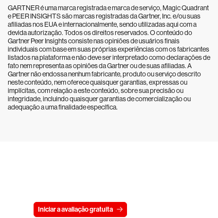
GARTNER é uma marca registrada e marca de serviço, Magic Quadrant
e PEER INSIGHTS são marcas registradas da Gartner, Inc. e/ou suas
afiliadas nos EUA e internacionalmente, sendo utilizadas aqui com a
devida autorização. Todos os direitos reservados. O conteúdo do
Gartner Peer Insights consiste nas opiniões de usuários finais
individuais com base em suas próprias experiências com os fabricantes
listados na plataforma e não deve ser interpretado como declarações de
fato nem representa as opiniões da Gartner ou de suas afiliadas. A
Gartner não endossa nenhum fabricante, produto ou serviço descrito
neste conteúdo, nem oferece quaisquer garantias, expressas ou
implícitas, com relação a este conteúdo, sobre sua precisão ou
integridade, incluindo quaisquer garantias de comercialização ou
adequação a uma finalidade específica.
Experimente a CrowdStrike
gratuitamente por 15 dias
Iniciar a avaliação gratuita
Fale conosco