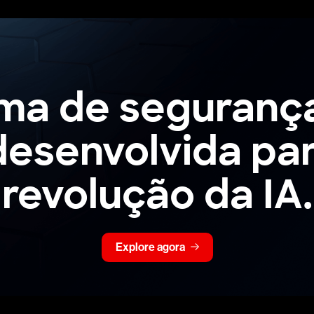
rma
de
seguranç
desenvolvida
pa
revolução
da
IA.
Explore agora