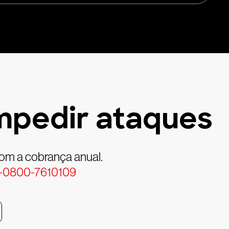
mpedir ataques
com a cobrança anual.
-0800-7610109