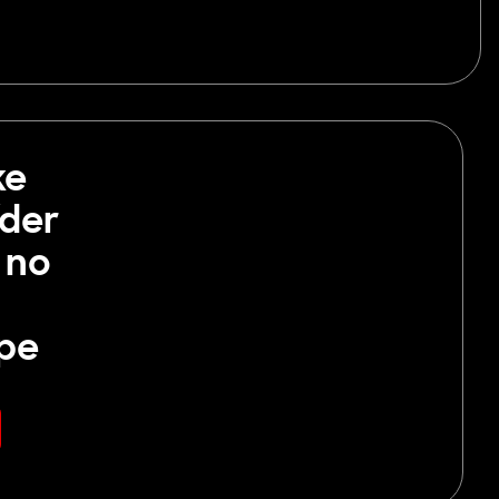
ke
íder
 no
pe