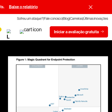
ts.
Baixe o relatório
Sofreu um ataque?
Fale conosco
Blog
Carreiras
Últimas inovações
Iniciar a avaliação gratuita