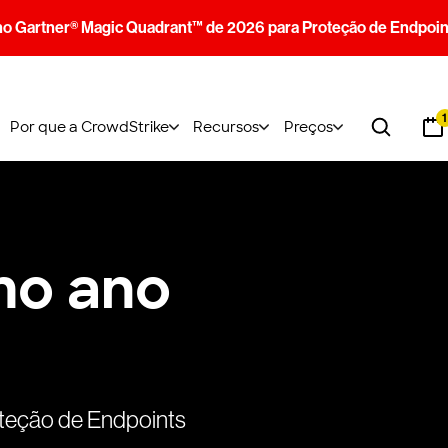
no Gartner® Magic Quadrant™ de 2026 para Proteção de Endpoin
1
Por que a CrowdStrike
Recursos
Preços
mo
ano
teção de Endpoints