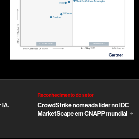
Reconhecimento do setor
 IA.
CrowdStrike nomeada líder no IDC
MarketScape em CNAPP mundial