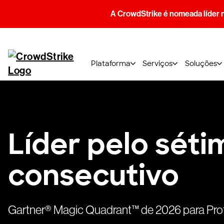
A CrowdStrike é nomeada líder 
Plataforma
Serviços
Soluções
Líder
pelo
séti
consecutivo
Gartner® Magic Quadrant™ de 2026 para Pro