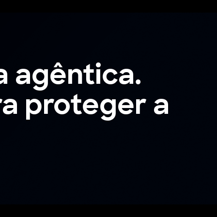
a
agêntica.
ra
proteger
a