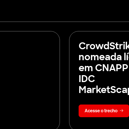
CrowdStri
nomeada l
em CNAPP
IDC
MarketSca
Acesse o trecho