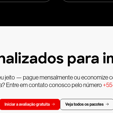
nalizados para i
 seu jeito — pague mensalmente ou economize 
da? Entre em contato conosco pelo número
+55
Iniciar a avaliação gratuita
Veja todos os pacotes