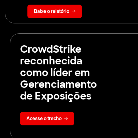
Baixe o relatório
CrowdStrike
reconhecida
como líder em
Gerenciamento
de Exposições
Acesse o trecho