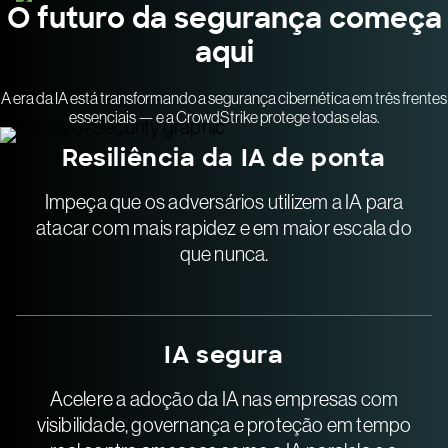
O futuro da segurança começa
aqui
A era da IA está transformando a segurança cibernética em três frentes
essenciais — e a CrowdStrike protege todas elas.
Resiliência da IA de ponta
Impeça que os adversários utilizem a IA para
atacar com mais rapidez e em maior escala do
que nunca.
IA segura
Acelere a adoção da IA nas empresas com
visibilidade, governança e proteção em tempo