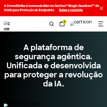
A CrowdStrike é nomeada líder no Gartner® Magic Quadrant™ de
2026 para Proteção de Endpoints.
Baixe o relatório
1
A plataforma de
segurança agêntica.
Unificada e desenvolvida
para proteger a revolução
da IA.