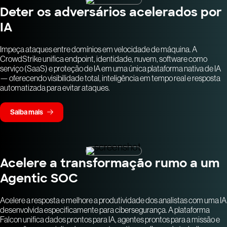
Deter os adversários acelerados por
IA
Impeça ataques entre domínios em velocidade de máquina. A
CrowdStrike unifica endpoint, identidade, nuvem, software como
serviço (SaaS) e proteção de IA em uma única plataforma nativa de IA
— oferecendo visibilidade total, inteligência em tempo real e resposta
automatizada para evitar ataques.
Saiba mais
Acelere a transformação rumo a um
Agentic SOC
Acelere a resposta e melhore a produtividade dos analistas com uma IA
desenvolvida especificamente para cibersegurança. A plataforma
Falcon unifica dados prontos para IA, agentes prontos para a missão e