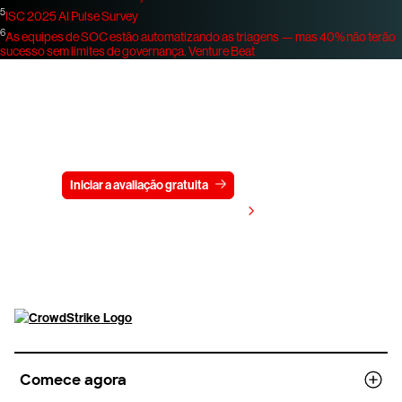
5
ISC 2025 AI Pulse Survey
6
As equipes de SOC estão automatizando as triagens — mas 40% não terão
sucesso sem limites de governança.
Venture Beat
Experimente a CrowdStrike
gratuitamente por 15 dias
Iniciar a avaliação gratuita
Fale conosco
Visualizar preços
Comece agora