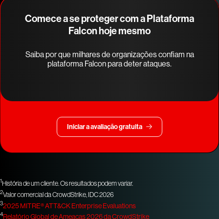
Comece a se proteger com a Plataforma
Falcon hoje mesmo
Saiba por que milhares de organizações confiam na
plataforma Falcon para deter ataques.
Iniciar a avaliação gratuita
1
História de um cliente. Os resultados podem variar.
2
Valor comercial da CrowdStrike, IDC 2026
3
2025 MITRE® ATT&CK Enterprise Evaluations
4
Relatório Global de Ameaças 2026 da CrowdStrike