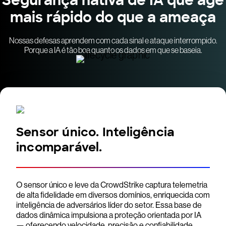
Segurança nativa de IA que age
mais rápido do que a ameaça
Nossas defesas aprendem com cada sinal e ataque interrompido.
Porque a IA é tão boa quanto os dados em que se baseia.
Sensor único. Inteligência
incomparável.
O sensor único e leve da CrowdStrike captura telemetria
de alta fidelidade em diversos domínios, enriquecida com
inteligência de adversários líder do setor. Essa base de
dados dinâmica impulsiona a proteção orientada por IA
— oferecendo velocidade, precisão e confiabilidade