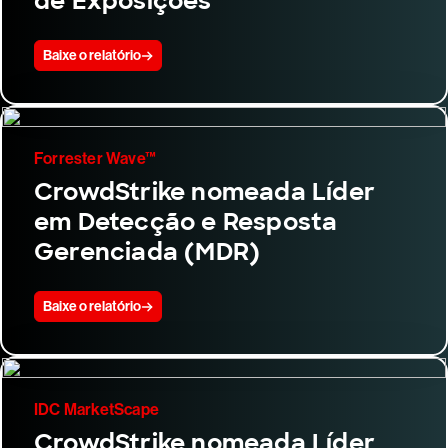
de Exposições
Baixe o relatório
Forrester Wave™
CrowdStrike nomeada Líder
em Detecção e Resposta
Gerenciada (MDR)
Baixe o relatório
IDC MarketScape
CrowdStrike nomeada Líder