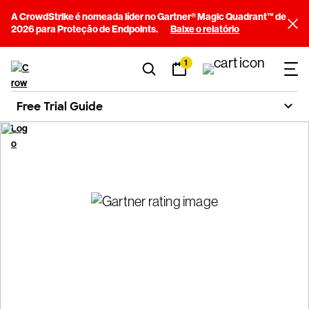
A CrowdStrike é nomeada líder no Gartner® Magic Quadrant™ de
2026 para Proteção de Endpoints.
Baixe o relatório
1
Free Trial Guide
Guia para sua avaliação
gratuita da CrowdStrike
Obtenha respostas, inicie sua avaliação gratuita e proteja sua