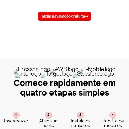
empresa hoje mesmo.
Iniciar a avaliação gratuita
Avaliação de 15 dias, sem cartão de crédito
Comece rapidamente em
quatro etapas simples
1
2
3
4
Inscreva-se
Ative sua
Instale os
Habilite os
conta
sensores
módulos