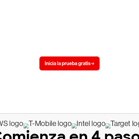
CrowdStrike
s, inicia tu prueba gratuita y protege tu em
Inicia la prueba gratis
Prueba de 15 días, no se requiere tarjeta de crédito
omienza en 4 pas