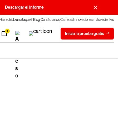
.
Descargar el informe
Has sufrido un ataque?
Blog
Contáctanos
Carreras
Innovaciones más recientes
1
Inicia la prueba gratis
tuita de