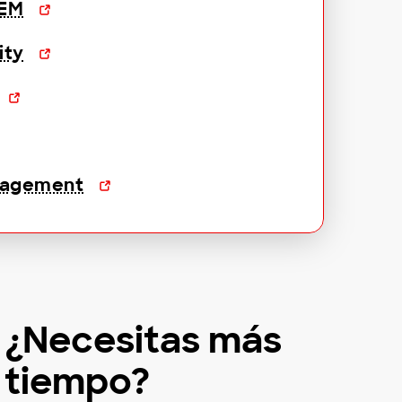
IEM
ity
anagement
¿Necesitas más
tiempo?