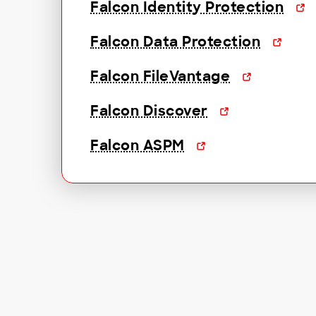
Falcon Identity Protection
Falcon Data Protection
Falcon FileVantage
Falcon Discover
Falcon ASPM