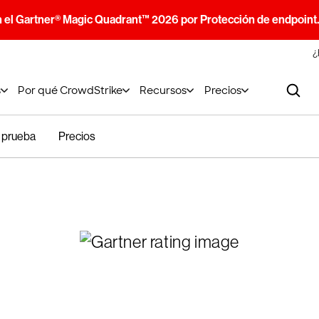
n el Gartner® Magic Quadrant™ 2026 por Protección de endpoint
¿
s
Por qué CrowdStrike
Recursos
Precios
u prueba
Precios
ra la prueba gra