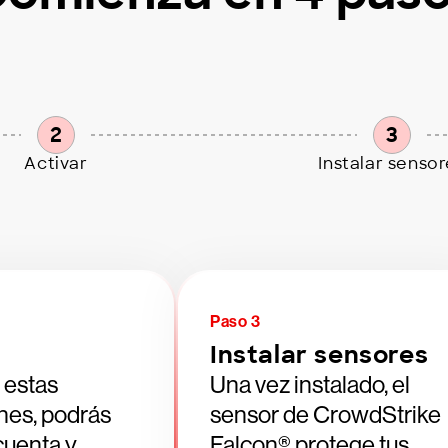
2
3
Activar
Instalar senso
Paso 3
Instalar sensores
 estas
Una vez instalado, el
nes, podrás
sensor de CrowdStrike
 cuenta y
Falcon® protege tus