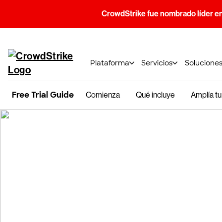
CrowdStrike fue nombrado líder e
Plataforma
Servicios
Solucione
Free Trial Guide
Comienza
Qué incluye
Amplía t
Guía pa