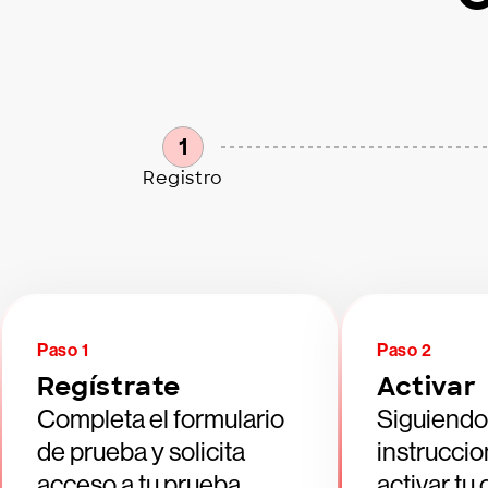
1
Registro
Paso 1
Paso 2
Regístrate
Activar
Completa el formulario
Siguiendo
de prueba y solicita
instruccio
acceso a tu prueba
activar tu