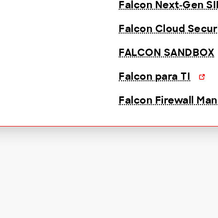
Falcon Next-Gen S
Falcon Cloud Secur
FALCON SANDBOX
Falcon para TI
Falcon Firewall M