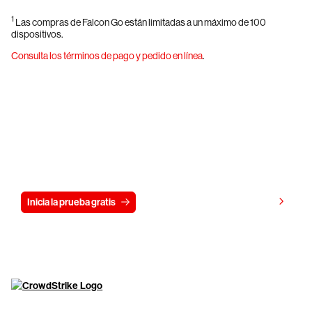
1
Las compras de Falcon Go están limitadas a un máximo de 100
dispositivos.
Consulta los términos de pago y pedido en línea
.
Prueba CrowdStrike gratis durante 15
días
Ver precios
Inicia la prueba gratis
Contáctanos