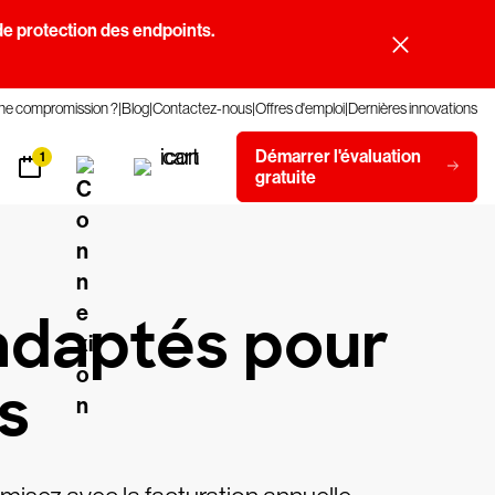
e protection des endpoints.
une compromission ?
Blog
Contactez-nous
Offres d'emploi
Dernières innovations
Démarrer l'évaluation
1
gratuite
adaptés pour
s