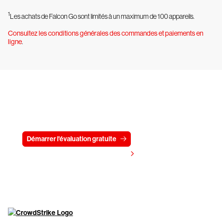
1
Les achats de Falcon Go sont limités à un maximum de 100 appareils.
Consultez les conditions générales des commandes et paiements en
ligne
.
Essayez CrowdStrike gratuitement
pendant 15 jours
Démarrer l'évaluation gratuite
Contactez-nous
Voir les tarifs