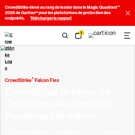
CrowdStrike élevé au rang de leader dans le Magic Quadrant™
2026 de Gartner® pour les plateformes de protection des
endpoints.
Télécharger le rapport
1
®
CrowdStrike
Falcon Flex
Consolidez la sécurité.
Optimisez les résultats.
Maximisez la valeur.
Gagnez en rapidité et en flexibilité avec un accès simple à