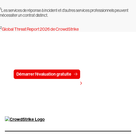
1
Les services de réponse à incident et d'autres services professionnels peuvent
nécessiter un contrat distinct.
2
Global Threat Report 2026 de CrowdStrike
Essayez CrowdStrike gratuitement
pendant 15 jours
Démarrer l'évaluation gratuite
Contactez-nous
Voir les tarifs