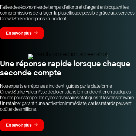
Faites des économies de temps, d'efforts et d'argent en bloquant les
compromissions de la façon la plus efficace possible grâce aux services
CrowdStrike de réponse à incident.
En savoir plus
Une réponse rapide lorsque chaque
seconde compte
Nos experts en réponse à incident, guidés par la plateforme
CrowdStrike Falcon®, se déploient dans le monde entier en quelques
heures pour stopper les cyberadversaires étatiques et les ransomware.
Un retainer garantit une activation immédiate, car les retards peuvent
coûter des millions.
En savoir plus