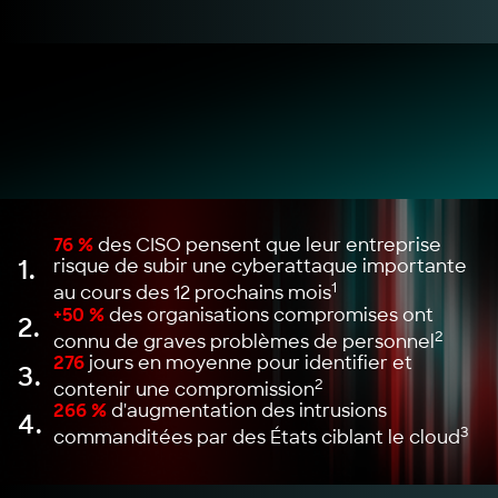
76 %
des CISO pensent que leur entreprise
1.
risque de subir une cyberattaque importante
1
au cours des 12 prochains mois
+50 %
des organisations compromises ont
2.
2
connu de graves problèmes de personnel
276
jours en moyenne pour identifier et
3.
2
contenir une compromission
266 %
d'augmentation des intrusions
4.
3
commanditées par des États ciblant le cloud