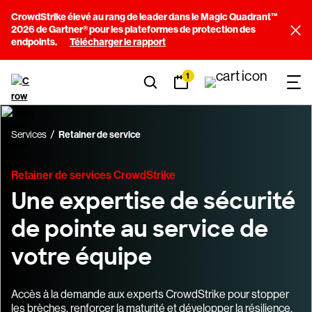
CrowdStrike élevé au rang de leader dans le Magic Quadrant™
2026 de Gartner® pour les plateformes de protection des
endpoints.
Télécharger le rapport
1
Services
Retainer de service
Retainer de services CrowdStrike
Une expertise de sécurité
de pointe au service de
votre équipe
Accès à la demande aux experts CrowdStrike pour stopper
les brèches, renforcer la maturité et développer la résilience.