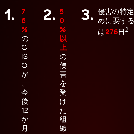
1.
2.
3.
7
5
侵害の特
6
0
めに要す
%
%
2
は
276
日
の
以
C
上
IS
の
O
侵
が
害
、
を
今
受
後
け
12
た
か
組
月
織