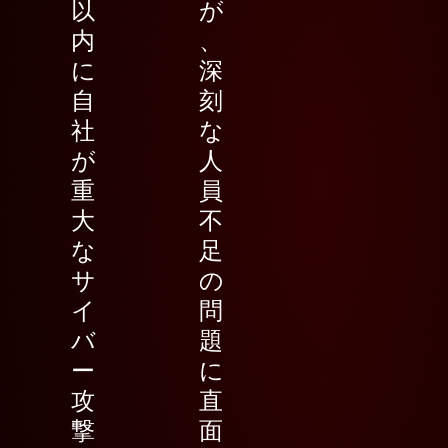
以
が
内
、
に
深
自
刻
社
な
が
人
重
員
大
不
な
足
サ
の
イ
問
バ
題
ー
に
攻
直
撃
面