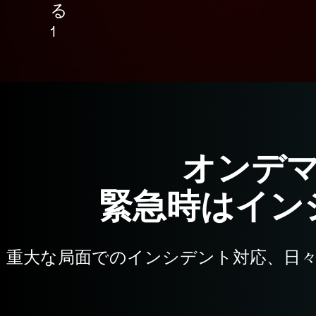
る
1
オンデ
緊急時はイン
重大な局面でのインシデント対応、日