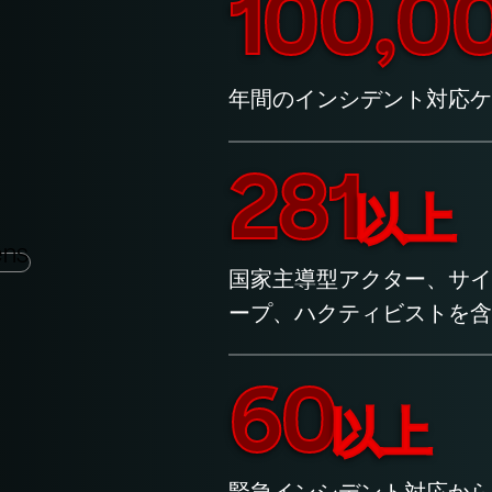
100,0
年間のインシデント対応ケ
281
以上
国家主導型アクター、サイバー犯
ープ、ハクティビストを含
60
以上