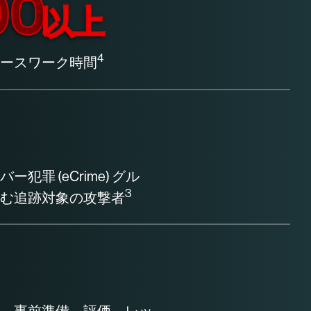
00
以上
4
ースワーク時間
罪 (eCrime) グル
3
む追跡対象の攻撃者