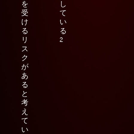
を
し
受
て
け
い
る
る
リ
2
ス
ク
が
あ
る
と
考
え
て
い