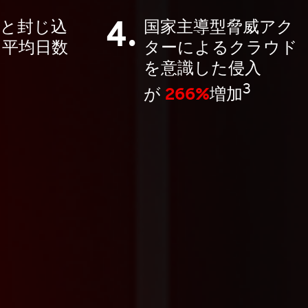
4.
定と封じ込
国家主導型脅威アク
る平均日数
ターによるクラウド
を意識した侵入
3
が
266%
増加