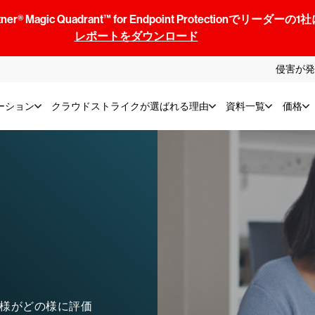
® Magic Quadrant™ for Endpoint Protectionでリ
レポートをダウンロード
侵害が発
ーション
クラウドストライクが選ばれる理由
資料一覧
価格
様がどの様に評価