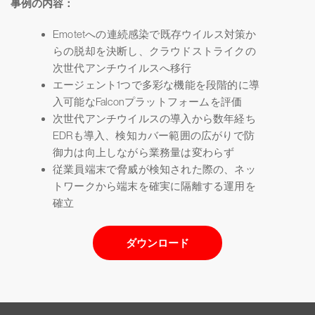
事例の内容：
Emotetへの連続感染で既存ウイルス対策か
らの脱却を決断し、クラウドストライクの
次世代アンチウイルスへ移行
エージェント1つで多彩な機能を段階的に導
入可能なFalconプラットフォームを評価
次世代アンチウイルスの導入から数年経ち
EDRも導入、検知カバー範囲の広がりで防
御力は向上しながら業務量は変わらず
従業員端末で脅威が検知された際の、ネッ
トワークから端末を確実に隔離する運用を
確立
ダウンロード