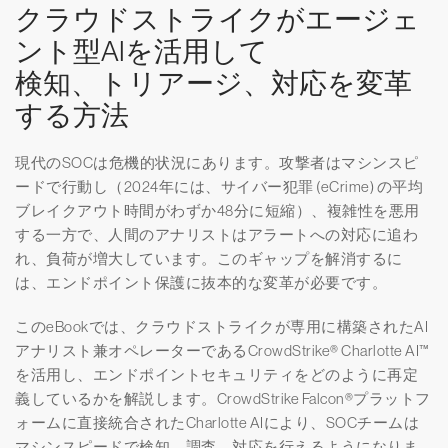
クラウドストライクがエージェ
ント型AIを活用して
検知、トリアージ、対応を変革
する方法
現代のSOCは危機的状況にあります。攻撃者はマシンスピ
ードで行動し（2024年には、サイバー犯罪 (eCrime) の平均
ブレイクアウト時間がわずか48分に短縮）、複雑性を悪用
する一方で、人間のアナリストはアラートへの対応に追わ
れ、負荷が増大しています。このギャップを解消するに
は、エンドポイント保護に抜本的な変革が必要です。
このeBookでは、クラウドストライクが専用に構築されたAI
アナリスト兼オペレーターであるCrowdStrike® Charlotte AI™
を活用し、エンドポイントセキュリティをどのように再定
義しているかを解説します。CrowdStrike Falcon®プラットフ
ォームに直接統合されたCharlotte AIにより、SOCチームは
マシンスピードで検知、調査、対応を行えるようになりま