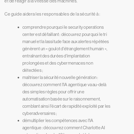
et de réagir à la vitesse des machines.
Ce guide aidera les responsables de la sécurité à :
comprendre pourquoi le security operations
center est défaillant : découvrez pourquoi le tri
manuel et la lassitude face aux alertes répétées
génèrent un « goulot d'étranglement humain »,
entraînant des durées d'implantation
prolongées et des cybermenaces non
détectées ;
maîtriser la sécurité nouvelle génération :
découvrez comment l'IA agentique va au-delà
des simples règles pour offrir une
automatisation basée sur le raisonnement,
comblant ainsi l'écart de rapidité exploité par les
cyberadversaires ;
démultiplier les compétences avec l'IA
agentique : découvrez comment Charlotte AI