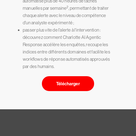
automatise plus de 40 heures de tâches
2
manuelles par semaine
, permettant de traiter
chaque alerte avec le niveau de compétence
d'un analyste expérimenté ;
passer plus vite de l'alerte à l'intervention :
découvrez comment Charlotte AI Agentic
Response accélère les enquêtes, recoupe les
indices entre différents domaines et facilite les
workflows de réponse automatisés approuvés
par des humains.
Télécharger