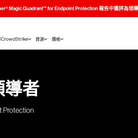
tner® Magic Quadrant™ for Endpoint Protection 報告中獲評為
rowdStrike
資源
價格
領導者
 Protection