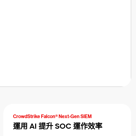
CrowdStrike Falcon® Next-Gen SIEM
運用 AI 提升 SOC 運作效率