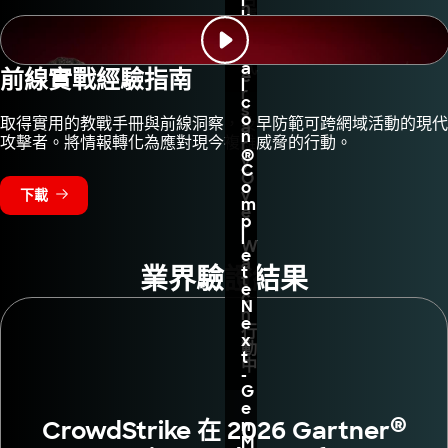
i
n
運
k
A
作
e
d
方
F
v
式
a
前線實戰經驗指南
e
l
r
c
s
o
取得實用的教戰手冊與前線洞察，及早防範可跨網域活動的現代
a
n
攻擊者。將情報轉化為應對現今複雜威脅的行動。
r
®
y
C
O
o
v
下載
m
e
p
r
l
W
e
a
業界驗證結果
t
t
e
c
N
h
e
行
x
動
t
中
-
G
e
®
CrowdStrike 在 2026 Gartner
n
M