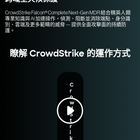
CrowdStrike Falcon® Complete Next-Gen MDR 結合精英人類
專業知識與 AI 加速操作，偵測、阻斷並消除端點、身分識
別、雲端及更多範疇的威脅 — 提供全面攻擊面的持續防
護。
瞭解 CrowdStrike 的運作方式
C
r
o
w
d
S
t
r
i
k