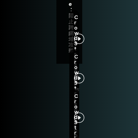
e
：
阻
C
止
r
跨
o
w
網
d
域
S
攻
t
擊
r
C
i
r
k
o
e
w
的
d
A
S
I
t
原
r
生
C
i
F
r
k
a
o
e
l
w
F
c
d
a
o
S
l
n
t
c
平
r
o
台