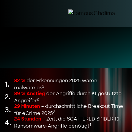
82 %
der Erkennungen 2025 waren
1.
2
malwarelos
89 % Anstieg
der Angriffe durch KI-gestützte
2.
2
Angreifer
29 Minuten
– durchschnittliche Breakout Time
3.
2
für eCrime 2025
24 Stunden
– Zeit, die SCATTERED SPIDER für
4.
1
Ransomware-Angriffe benötigt