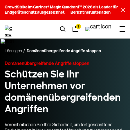
CrowdStrike im Gartner® Magic Quadrant™ 2026 als Leader für
Endgeräteschutz ausgezeichnet.
Bericht herunterladen
1
Lösungen
Domänenübergreifende Angriffe stoppen
Domänenübergreifende Angriffe stoppen
Schützen Sie Ihr
Unternehmen vor
domänenübergreifenden
Angriffen
Vereinheitlichen Sie Ihre Sicherheit, um fortgeschrittene