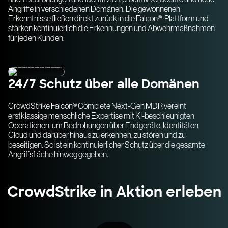
Angriffe in verschiedenen Domänen. Die gewonnenen
Erkenntnisse fließen direkt zurück in die Falcon®-Plattform und
stärken kontinuierlich die Erkennungen und Abwehrmaßnahmen
für jeden Kunden.
24/7 Schutz über alle Domänen
CrowdStrike Falcon® Complete Next-Gen MDR vereint
erstklassige menschliche Expertise mit KI-beschleunigten
Operationen, um Bedrohungen über Endgeräte, Identitäten,
Cloud und darüber hinaus zu erkennen, zu stören und zu
beseitigen. So ist ein kontinuierlicher Schutz über die gesamte
Angriffsfläche hinweg gegeben.
CrowdStrike in Aktion erleben