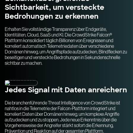
Sichtbarkeit, um versteckte
Bedrohungen zu erkennen
Erhalten Sie vollständige Transparenz über Endgeräte,
Identitäten, Cloud, SaaS und KI. Die CrowdStrike Falcon®
Plattform konsolidiert täglich Billionen von Ereignissen und
korreliert automatisch Telemetriedaten über verschiedene
Domänen hinweg, um Angriffspfade aufzudecken, Blindflecken zu
beseitigen und versteckte Bedrohungen in Sekundenschnelle
sichtbar zu machen.
Jedes Signal mit Daten anreichern
Die branchenführende Threat Intelligence von CrowdStrike ist
nahtlos in die Telemetrie der Falcon-Plattform integriert und
korreliert Daten über Domänen hinweg, um komplexe Angriffe
aufzudecken und zu stoppen. Jede neue Erkenntnis über die
Vorgehensweise der Angreifer stärkt sofort die Erkennung,
Prävention und Reaktion auf der gesamten Plattform.