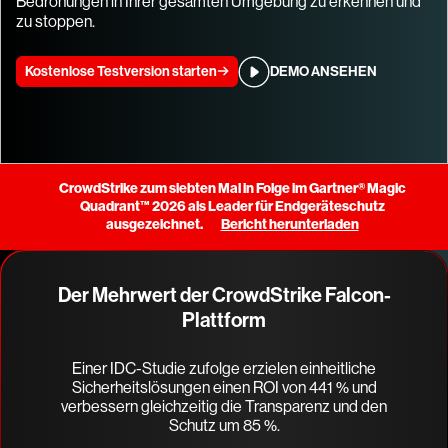
Bedrohungen in Ihrer gesamten Umgebung zu erkennen und
zu stoppen.
Kostenlose Testversion starten
DEMO ANSEHEN
CrowdStrike zum siebten Mal in Folge im Gartner® Magic
Quadrant™ 2026 als Leader für Endgeräteschutz
ausgezeichnet.
Bericht herunterladen
Der Mehrwert der CrowdStrike Falcon-
Plattform
Einer IDC-Studie zufolge erzielen einheitliche
Sicherheitslösungen einen ROI von 441 % und
verbessern gleichzeitig die Transparenz und den
Schutz um 85 %.