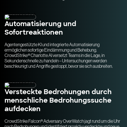
Automatisierung und
Sofortreaktionen
Agentengestützte KI und integrierte Automatisierung
ermöglichen sofortige Eindämmung und Behebung.
CrowdStrike® Charlotte AI versetzt Teams in die Lage, in
Sekundenschnelle zu handeln – Untersuchungen werden
beschleunigt und Angriffe gestoppt, bevor sie sich ausbreiten.
Versteckte Bedrohungen durch
menschliche Bedrohungssuche
aufdecken
CrowdStrike Falcon® Adversary OverWatch jagt rund um die Uhr
nach Bedrohungen und identifiziert proaktiv verdeckte und neue