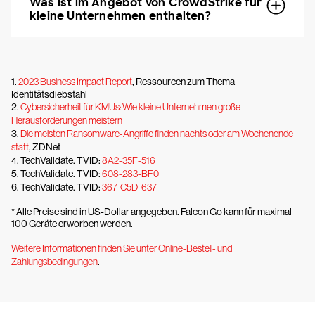
Was ist im Angebot von CrowdStrike für
kleine Unternehmen enthalten?
1.
2023 Business Impact Report
, Ressourcen zum Thema
Identitätsdiebstahl
2.
Cybersicherheit für KMUs: Wie kleine Unternehmen große
Herausforderungen meistern
3.
Die meisten Ransomware-Angriffe finden nachts oder am Wochenende
statt
, ZDNet
4. TechValidate. TVID:
8A2-35F-516
5. TechValidate. TVID:
608-283-BF0
6. TechValidate. TVID:
367-C5D-637
* Alle Preise sind in US-Dollar angegeben. Falcon Go kann für maximal
100 Geräte erworben werden.
Weitere Informationen finden Sie unter Online-Bestell- und
Zahlungsbedingungen
.