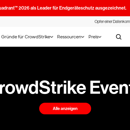
uadrant™ 2026 als Leader für Endgeräteschutz ausgezeichnet.
Opfer einer Datenkom
Gründe für CrowdStrike
Ressourcen
Preis
rowdStrike Even
Alle anzeigen