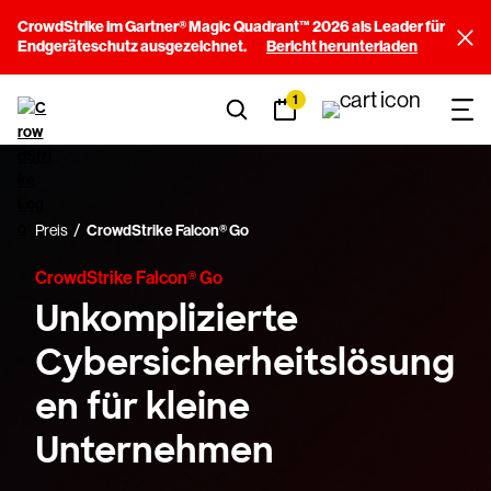
CrowdStrike im Gartner® Magic Quadrant™ 2026 als Leader für
Endgeräteschutz ausgezeichnet.
Bericht herunterladen
1
Preis
CrowdStrike Falcon® Go
CrowdStrike Falcon® Go
Unkomplizierte
Cybersicherheitslösung
en für kleine
Unternehmen