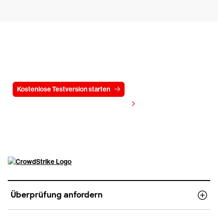
Testen Sie CrowdStrike
15 Tage kostenlos
Kostenlose Testversion starten
Kontaktieren Sie uns
Preis anzeigen
Überprüfung anfordern