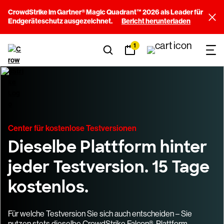
CrowdStrike im Gartner® Magic Quadrant™ 2026 als Leader für
Endgeräteschutz ausgezeichnet.
Bericht herunterladen
1
Center für kostenlose Testversionen
Dieselbe Plattform hinter
jeder Testversion. 15 Tage
kostenlos.
Für welche Testversion Sie sich auch entscheiden – Sie
nutzen stets dieselbe CrowdStrike Falcon®-Plattform.