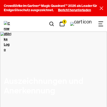
CrowdStrike im Gartner® Magic Quadrant™ 2026 als Leader für
Endgeräteschutz ausgezeichnet.
Bericht herunterladen
1
Auszeichnungen und
Anerkennung