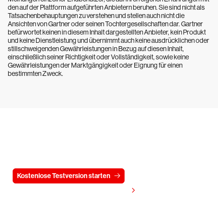
den auf der Plattform aufgeführten Anbietern beruhen. Sie sind nicht als
Tatsachenbehauptungen zu verstehen und stellen auch nicht die
Ansichten von Gartner oder seinen Tochtergesellschaften dar. Gartner
befürwortet keinen in diesem Inhalt dargestellten Anbieter, kein Produkt
und keine Dienstleistung und übernimmt auch keine ausdrücklichen oder
stillschweigenden Gewährleistungen in Bezug auf diesen Inhalt,
einschließlich seiner Richtigkeit oder Vollständigkeit, sowie keine
Gewährleistungen der Marktgängigkeit oder Eignung für einen
bestimmten Zweck.
Testen Sie CrowdStrike
15 Tage kostenlos
Kostenlose Testversion starten
Kontaktieren Sie uns
Preis anzeigen