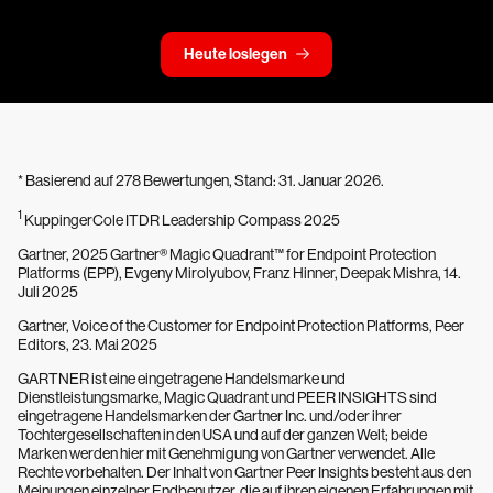
Heute loslegen
* Basierend auf 278 Bewertungen, Stand: 31. Januar 2026.
1
KuppingerCole ITDR Leadership Compass 2025
Gartner, 2025 Gartner® Magic Quadrant™ for Endpoint Protection
Platforms (EPP), Evgeny Mirolyubov, Franz Hinner, Deepak Mishra, 14.
Juli 2025
Gartner, Voice of the Customer for Endpoint Protection Platforms, Peer
Editors, 23. Mai 2025
GARTNER ist eine eingetragene Handelsmarke und
Dienstleistungsmarke, Magic Quadrant und PEER INSIGHTS sind
eingetragene Handelsmarken der Gartner Inc. und/oder ihrer
Tochtergesellschaften in den USA und auf der ganzen Welt; beide
Marken werden hier mit Genehmigung von Gartner verwendet. Alle
Rechte vorbehalten. Der Inhalt von Gartner Peer Insights besteht aus den
Meinungen einzelner Endbenutzer, die auf ihren eigenen Erfahrungen mit