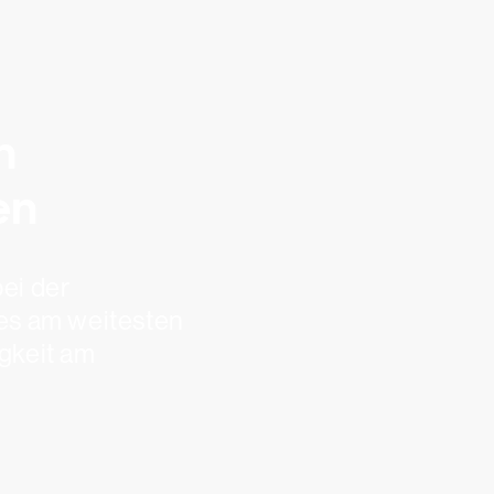
n
en
ei der
es am weitesten
gkeit am