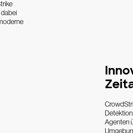
trike
 dabei
 moderne
Innov
Zeit
CrowdStrik
Detektion
Agenten 
Umgebung