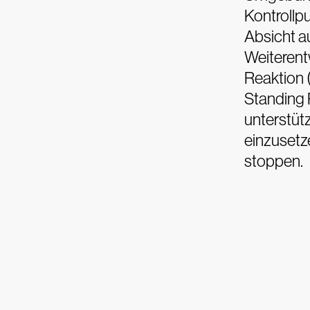
Kontrollp
Absicht au
Weiterent
Reaktion 
Standing P
unterstüt
einzusetz
stoppen.