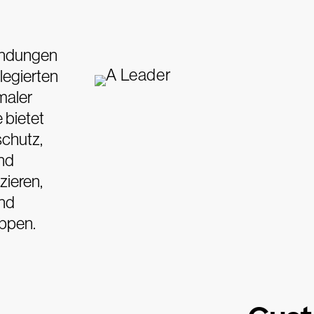
endungen
legierten
maler
 bietet
schutz,
und
zieren,
und
oppen.