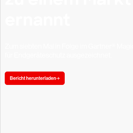
ernannt
Zum siebten Mal in Folge im Gartner® Mag
für Endgeräteschutz ausgezeichnet.
Bericht herunterladen