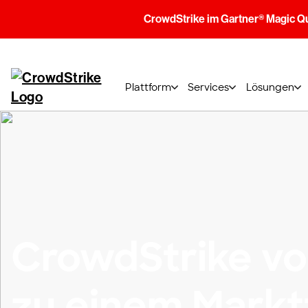
CrowdStrike im Gartner® Magic Q
Plattform
Services
Lösungen
CrowdStrike vo
zu einem Markt