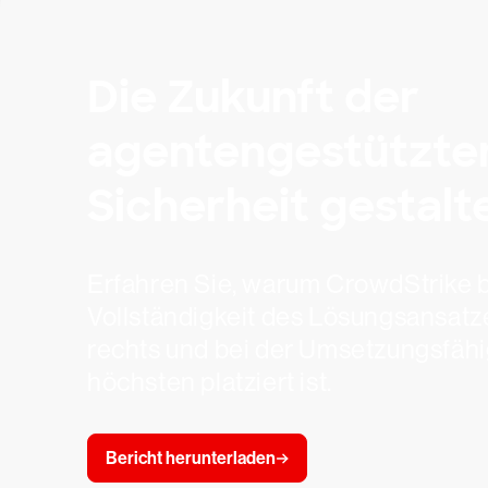
Die Zukunft der
agentengestützte
Sicherheit gestalt
Erfahren Sie, warum CrowdStrike b
Vollständigkeit des Lösungsansatz
rechts und bei der Umsetzungsfähi
höchsten platziert ist.
Bericht herunterladen