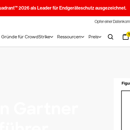
uadrant™ 2026 als Leader für Endgeräteschutz ausgezeichnet.
Opfer einer Datenkom
1
Gründe für CrowdStrike
Ressourcen
Preis
n Gartner
führer