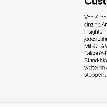
Cust
Von Kunde
einzige An
Insights™
jedes Jah
Mit 97 % 
Falcon®‑P
Stand: N
weiterhin
stoppen u