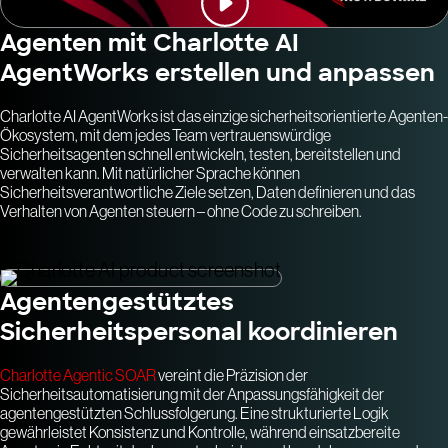
Agenten mit Charlotte AI
AgentWorks erstellen und anpassen
Charlotte AI AgentWorks ist das einzige sicherheitsorientierte Agenten-
Ökosystem, mit dem jedes Team vertrauenswürdige
Sicherheitsagenten schnell entwickeln, testen, bereitstellen und
verwalten kann. Mit natürlicher Sprache können
Sicherheitsverantwortliche Ziele setzen, Daten definieren und das
Verhalten von Agenten steuern – ohne Code zu schreiben.
Agentengestütztes
Sicherheitspersonal koordinieren
Charlotte Agentic SOAR
vereint die Präzision der
Sicherheitsautomatisierung mit der Anpassungsfähigkeit der
agentengestützten Schlussfolgerung. Eine strukturierte Logik
gewährleistet Konsistenz und Kontrolle, während einsatzbereite