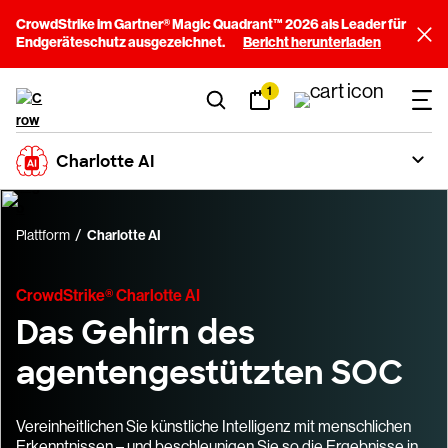
CrowdStrike im Gartner® Magic Quadrant™ 2026 als Leader für
Endgeräteschutz ausgezeichnet.
Bericht herunterladen
1
Charlotte AI
Plattform
Charlotte AI
CrowdStrike® Charlotte AI
Das Gehirn des
agentengestützten SOC
Vereinheitlichen Sie künstliche Intelligenz mit menschlichen
Erkenntnissen – und beschleunigen Sie so die Ergebnisse in