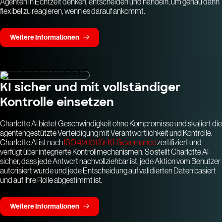
Agenten in Echtzeit denken, entscheiden und handeln, um genau dann
flexibel zu reagieren, wenn es darauf ankommt.
Weitere Informationen
KI sicher und mit vollständiger
Kontrolle einsetzen
Charlotte AI bietet Geschwindigkeit ohne Kompromisse und skaliert die
agentengestützte Verteidigung mit Verantwortlichkeit und Kontrolle.
Charlotte AI ist nach
ISO 42001 für KI-Governance
zertifiziert und
verfügt über integrierte Kontrollmechanismen. So stellt Charlotte AI
sicher, dass jede Antwort nachvollziehbar ist, jede Aktion vom Benutzer
autorisiert wurde und jede Entscheidung auf validierten Daten basiert
und auf Ihre Rolle abgestimmt ist.
Weitere Informationen