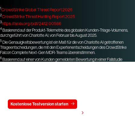
1
CrowdStrike Global Threat Report 2026
2
CrowdStrike Threat Hunting Report 2025
3
https://arxiv.org/pdf/2412.00586
4
Basierend auf der Produkt-Telemetrie des globalen Kunden-Triage-Volumens,
durchgeführt von Charlotte AI, von Februar bis August 2025.
5
Die Genauigkeitsbewertung ist ein Maß für die von Charlotte AI getroffenen
Triageentscheidungen, die mit den Expertenentscheidungen des CrowdStrike
Falcon Complete Next-Gen MDR-Teams übereinstimmen.
6
Basierend auf einer von Kunden gemeldeten Bewertung in einer Fallstudie
Testen Sie CrowdStrike
15 Tage kostenlos
Kostenlose Testversion starten
Kontaktieren Sie uns
Preis anzeigen