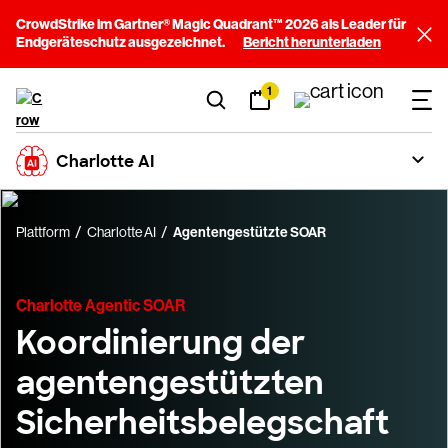
CrowdStrike im Gartner® Magic Quadrant™ 2026 als Leader für
Endgeräteschutz ausgezeichnet.
Bericht herunterladen
1
Charlotte AI
Plattform
Charlotte AI
Agentengestützte SOAR
Charlotte Agentic SOAR
Koordinierung der
agentengestützten
Sicherheitsbelegschaft