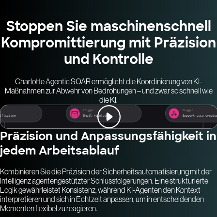
Stoppen Sie maschinenschnell
Kompromittierung mit Präzision
und Kontrolle
Charlotte Agentic SOAR ermöglicht die Koordinierung von KI-
Maßnahmen zur Abwehr von Bedrohungen – und zwar so schnell wie
die KI.
Präzision und Anpassungsfähigkeit in
jedem Arbeitsablauf
Kombinieren Sie die Präzision der Sicherheitsautomatisierung mit der
Intelligenz agentengestützter Schlussfolgerungen. Eine strukturierte
Logik gewährleistet Konsistenz, während KI-Agenten den Kontext
interpretieren und sich in Echtzeit anpassen, um in entscheidenden
Momenten flexibel zu reagieren.