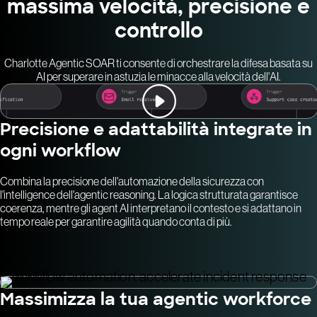
massima velocità, precisione e
controllo
Charlotte Agentic SOAR ti consente di orchestrare la difesa basata su
AI per superare in astuzia le minacce alla velocità dell'AI.
Precisione e adattabilità integrate in
ogni workflow
Combina la precisione dell'automazione della sicurezza con
l'intelligence dell'agentic reasoning. La logica strutturata garantisce
coerenza, mentre gli agent AI interpretano il contesto e si adattano in
tempo reale per garantire agilità quando conta di più.
Massimizza la tua agentic workforce