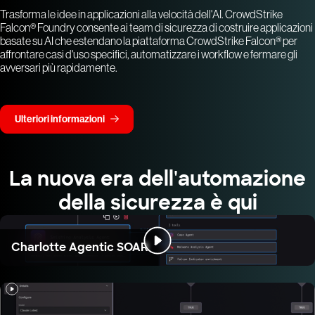
Trasforma le idee in applicazioni alla velocità dell'AI. CrowdStrike
Falcon® Foundry consente ai team di sicurezza di costruire applicazioni
basate su AI che estendano la piattaforma CrowdStrike Falcon® per
affrontare casi d'uso specifici, automatizzare i workflow e fermare gli
avversari più rapidamente.
Ulteriori informazioni
La nuova era dell'automazione
della sicurezza è qui
Charlotte Agentic SOAR