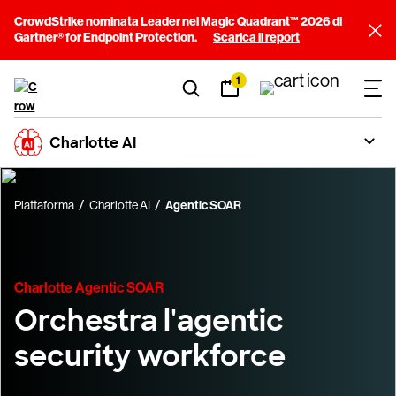
CrowdStrike nominata Leader nel Magic Quadrant™ 2026 di
Gartner® for Endpoint Protection.
Scarica il report
1
Charlotte AI
Piattaforma
Charlotte AI
Agentic SOAR
Charlotte Agentic SOAR
Orchestra l'agentic
security workforce