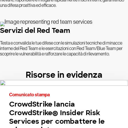
una difesa proattiva ed efficace.
Servizi del Red Team
Testa e convalida le tue difese con le simulazioni tecniche di minacce
interne del Red Team e le esercitazioni con Red Team/Blue Team per
scoprire le vulnerabilità e rafforzare le capacità di rilevamento.
Risorse in evidenza
Comunicato stampa
CrowdStrike lancia
CrowdStrike® Insider Risk
Services per combattere le