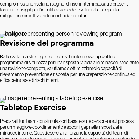
compromissione rivelano i segnali di rischi interni passati o presenti,
fornendo insight per l'identificazione delle vulnerabilità e per la
mitigazione proattiva, riducendo i danni futuri.
Revisione del programma
Rafforza la tua strategia contro i rischi interni e sviluppa il tuo
programma di sicurezza per una risposta rapida alle minacce. Mediante
una revisione completa, valutiamo e ottimizziamo le capacità di
rilevamento, prevenzione e risposta, per una preparazione continua ed
efficace in caso di rischi interni.
Tabletop Exercise
Prepara il tuo team con simulazioni basate sulle persone e sui processi
per un maggiore coordinamento e scopri i gap nella risposta alle
minacce interne. Questi esercizi rafforzano la capacità del team di
rilevare, rispondere e mitigare rapidamente i rischi interni, garantendo