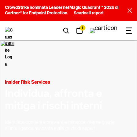
CrowdStrike nominata Leader nel Magic Quadrant™ 2026 di
Gartner® for Endpoint Protection.
Scarica il report
1
Insider Risk Services
Individua, affronta e
mitiga i rischi interni
Identifica, contieni e previeni le minacce interne grazie
all'intelligence avanzata e alla guida di esperti.