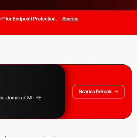
r® for Endpoint Protection.
Scarica
Scarica l’eBook
cross-domain di MITRE