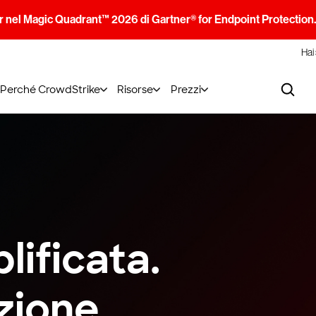
 nel Magic Quadrant™ 2026 di Gartner® for Endpoint Protection
Hai
Perché CrowdStrike
Risorse
Prezzi
lificata.
zione.