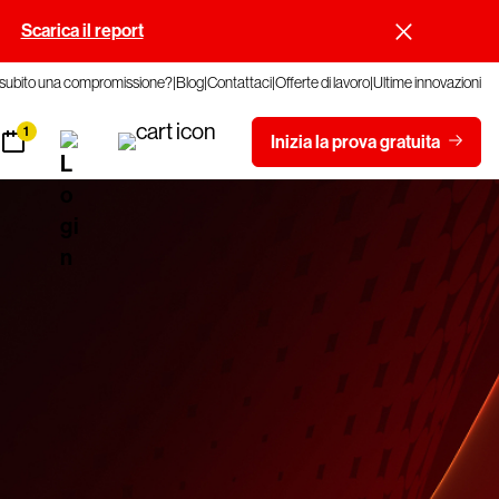
.
Scarica il report
 subito una compromissione?
Blog
Contattaci
Offerte di lavoro
Ultime innovazioni
1
Inizia la prova gratuita