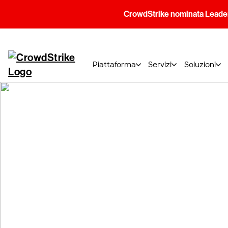
CrowdStrike nominata Leader
Piattaforma
Servizi
Soluzioni
FAQ sul deploy
CrowdStrike