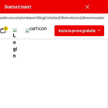
.
Scarica il report
 subito una compromissione?
Blog
Contattaci
Offerte di lavoro
Ultime innovazioni
1
Inizia la prova gratuita