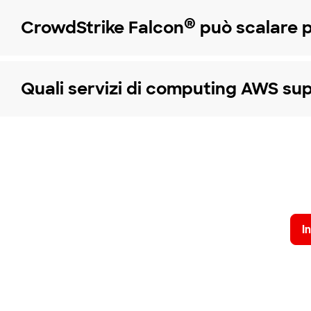
®
CrowdStrike Falcon
può scalare p
Quali servizi di computing AWS s
Prova
In