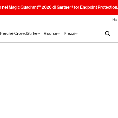
 nel Magic Quadrant™ 2026 di Gartner® for Endpoint Protection
Hai
Perché CrowdStrike
Risorse
Prezzi
ment di