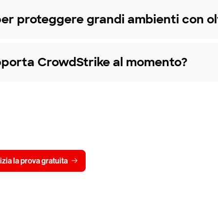
er proteggere grandi ambienti con o
upporta CrowdStrike al momento?
 gratis CrowdStrike per 15 
Visualizza i prezzi
izia la prova gratuita
Contattaci