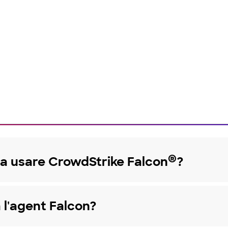
on® in azione? Inizia con una prova gratuita
®
 a usare CrowdStrike Falcon
?
l'agent Falcon?