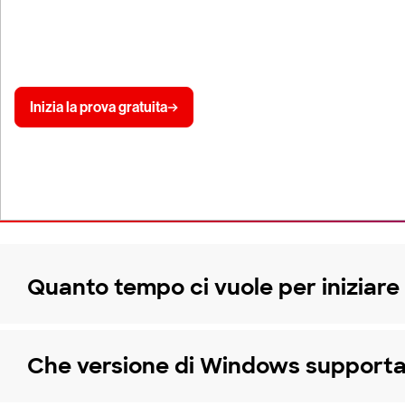
Vuoi vedere la piattaforma CrowdStrike Falc
dell'antivirus di nuova generazione:
Inizia la prova gratuita
Quanto tempo ci vuole per iniziare
Che versione di Windows supporta 