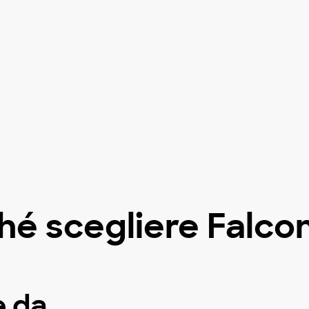
hé scegliere Falco
e da