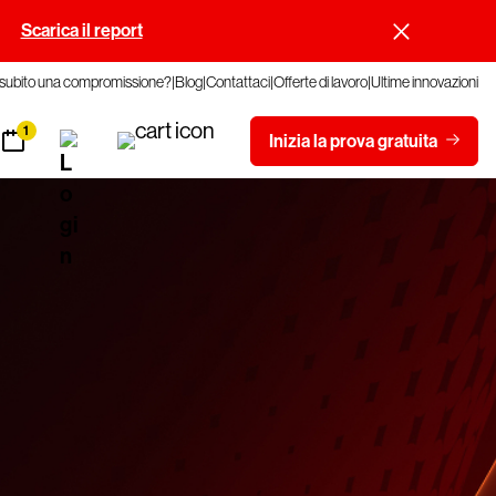
.
Scarica il report
 subito una compromissione?
Blog
Contattaci
Offerte di lavoro
Ultime innovazioni
1
Inizia la prova gratuita