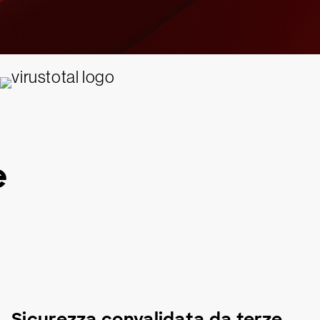
e
Sicurezza convalidata da terze