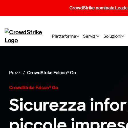
CrowdStrike nominata Leader
Piattaforma
Servizi
Soluzioni
Prezzi
CrowdStrike Falcon® Go
CrowdStrike Falcon® Go
Sicurezza info
piccole imprese