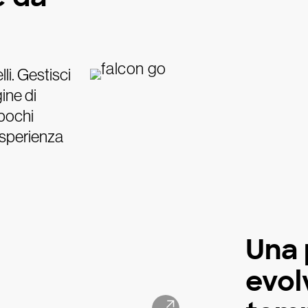
lli. Gestisci
gine di
 pochi
esperienza
Una 
evol