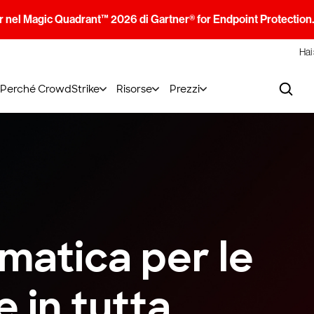
 nel Magic Quadrant™ 2026 di Gartner® for Endpoint Protection
Hai
Perché CrowdStrike
Risorse
Prezzi
rmatica per le
 in tutta