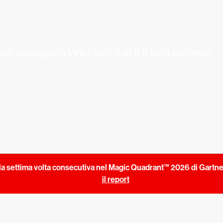
 per salvaguardare i tuoi dati e il tuo business
a settima volta consecutiva nel Magic Quadrant™ 2026 di Gartne
il report