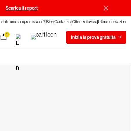
.
Scarica il report
 subito una compromissione?
Blog
Contattaci
Offerte di lavoro
Ultime innovazioni
1
Inizia la prova gratuita