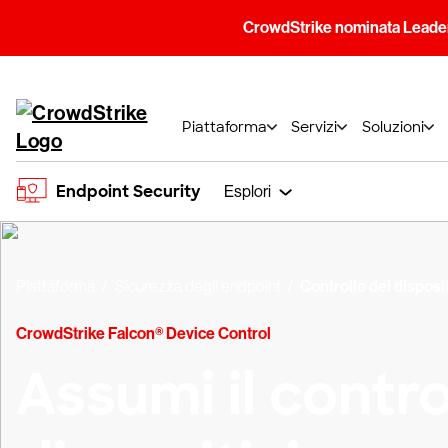
CrowdStrike nominata Leader
Piattaforma
Servizi
Soluzioni
Endpoint Security
Esplori
Piattaforma
Sicurezza degli endpoint
Controllo dei disposit
CrowdStrike Falcon® Device Control
Assumi il contro