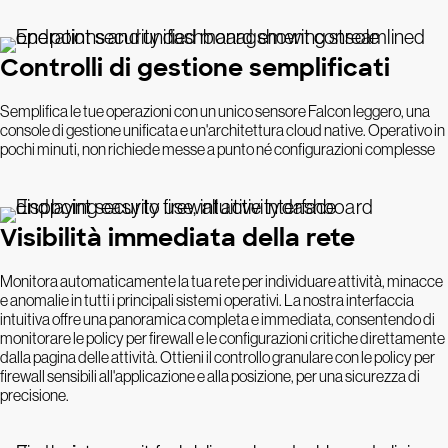
Controlli di gestione semplificati
Semplifica le tue operazioni con un unico sensore Falcon leggero, una
console di gestione unificata e un'architettura cloud native. Operativo in
pochi minuti, non richiede messe a punto né configurazioni complesse
Visibilità immediata della rete
Monitora automaticamente la tua rete per individuare attività, minacce
e anomalie in tutti i principali sistemi operativi. La nostra interfaccia
intuitiva offre una panoramica completa e immediata, consentendo di
monitorare le policy per firewall e le configurazioni critiche direttamente
dalla pagina delle attività. Ottieni il controllo granulare con le policy per
firewall sensibili all'applicazione e alla posizione, per una sicurezza di
precisione.