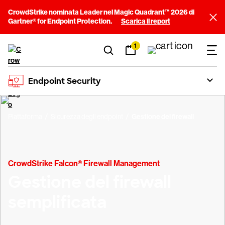
CrowdStrike nominata Leader nel Magic Quadrant™ 2026 di
Gartner® for Endpoint Protection.
Scarica il report
1
Endpoint Security
Piattaforma
Sicurezza degli endpoint
Gestione del firewall
CrowdStrike Falcon® Firewall Management
Gestione del firewall
semplificata