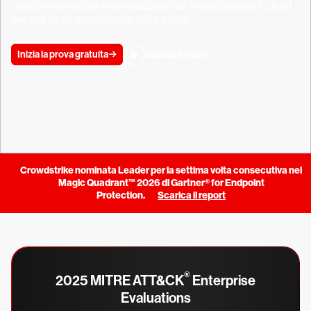
Gestione semplice e centralizzata del firewall basata su host
per una facile applicazione delle policy.
Inizia la prova gratuita
Guarda il video
Crowdstrike nominata Leader per la settima volta consecutiva nel
Magic Quadrant™ 2026 di Gartner® for Endpoint
Protection.
Scarica il report
®
2025 MITRE ATT&CK
Enterprise
Evaluations