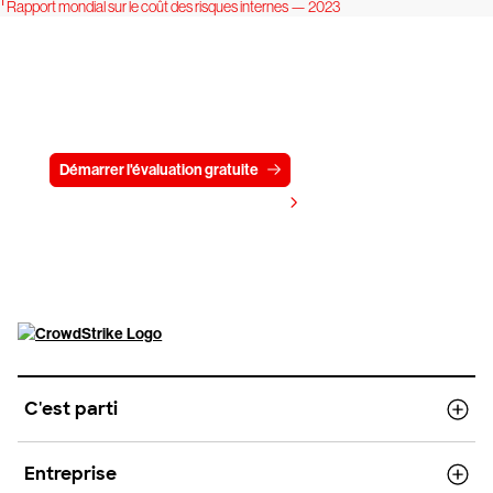
1
Rapport mondial sur le coût des risques internes — 2023
Essayez CrowdStrike gratuitement
pendant 15 jours
Démarrer l'évaluation gratuite
Contactez-nous
Voir les tarifs
C'est parti
Entreprise