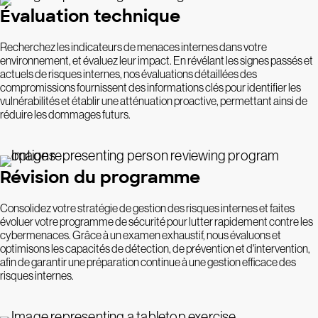
Évaluation technique
Recherchez les indicateurs de menaces internes dans votre
environnement, et évaluez leur impact. En révélant les signes passés et
actuels de risques internes, nos évaluations détaillées des
compromissions fournissent des informations clés pour identifier les
vulnérabilités et établir une atténuation proactive, permettant ainsi de
réduire les dommages futurs.
Révision du programme
Consolidez votre stratégie de gestion des risques internes et faites
évoluer votre programme de sécurité pour lutter rapidement contre les
cybermenaces. Grâce à un examen exhaustif, nous évaluons et
optimisons les capacités de détection, de prévention et d'intervention,
afin de garantir une préparation continue à une gestion efficace des
risques internes.