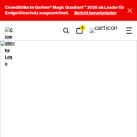
CrowdStrike im Gartner® Magic Quadrant™ 2026 als Leader für
Endgeräteschutz ausgezeichnet.
Bericht herunterladen
1
Die Zukunft der
Cybersicherheit
gestalten
Setzen Sie Ihr Fachwissen dort ein, wo es den größten
Unterschied macht.
Werden Sie Teil unserer Mission.