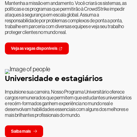
Mantenha a missão em andamento. Você criará os sistemas, as
políticas e os programas que permitirão à CrowdStrike impedir
ataques à segurança em escala global. Assuma a
responsabilidade por problemas complexos de ponta a ponta,
trabalhe em parceria com diversas equipes e veja seu trabalho
proteger clientes no mundo real.
Veja as vagas disponíveis
Universidade e estagiários
Impulsione sua carreira. Nosso Programa Universitário oferece
cargos remunerados que permitem que estudantes universitários
e recém-formados ganhem experiência no mundo real e
desenvolvam habilidades essenciais com alguns dos melhores e
mais brilhantes profissionais do mundo.
Saiba mais