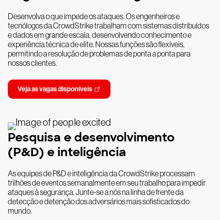
Desenvolva o que impede os ataques. Os engenheiros e
tecnólogos da CrowdStrike trabalham com sistemas distribuídos
e dados em grande escala, desenvolvendo conhecimento e
experiência técnica de elite. Nossas funções são flexíveis,
permitindo a resolução de problemas de ponta a ponta para
nossos clientes.
Veja as vagas disponíveis
Pesquisa e desenvolvimento
(P&D) e inteligência
As equipes de P&D e inteligência da CrowdStrike processam
trilhões de eventos semanalmente em seu trabalho para impedir
ataques à segurança. Junte-se a nós na linha de frente da
detecção e detenção dos adversários mais sofisticados do
mundo.