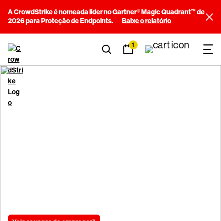
A CrowdStrike é nomeada líder no Gartner® Magic Quadrant™ de
2026 para Proteção de Endpoints.
Baixe o relatório
1
Molde o futuro da
cibersegurança
Faça com que sua experiência seja valorizada onde realmente
importa.
Junte-se à missão.