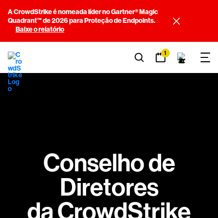
A CrowdStrike é nomeada líder no Gartner® Magic
Quadrant™ de 2026 para Proteção de Endpoints.
Baixe o relatório
1
Conselho de
Diretores
da CrowdStrike