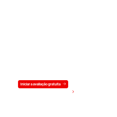
Experimente a CrowdStrike
gratuitamente por 15 dias
Iniciar a avaliação gratuita
Fale conosco
Visualizar preços