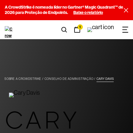
A CrowdStrike é nomeada líder no Gartner® Magic Quadrant™ de
2026 para Proteção de Endpoints.
Baixe o relatório
1
SOBRE A CROWDSTRIKE
CONSELHO DE ADMINISTRAÇÃO
CARY DAVIS
CARY