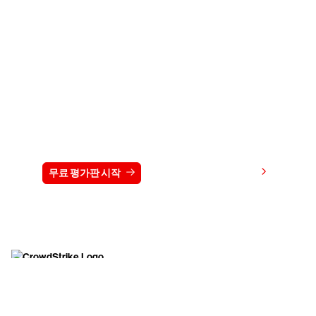
15일 동안 CrowdStrike 무료 체험하기
가격 보기
무료 평가판 시작
문의하기
시작하기