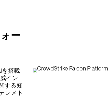
フォー
、
のAIを搭載
脅威イン
関する知
テレメト