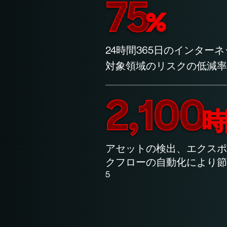
75
%
24時間365日のインター
対象領域のリスクの低減率
2,100
時
アセットの検出、エクスポ
クフローの自動化により節
5