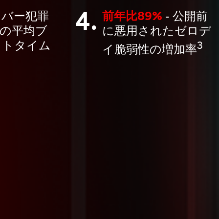
4.
イバー犯罪
前年比89%
- 公開前
) の平均ブ
に悪用されたゼロデ
ウトタイム
3
イ脆弱性の増加率