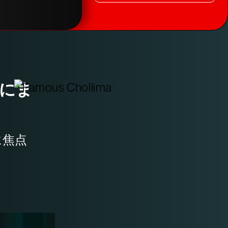
にま
に焦点