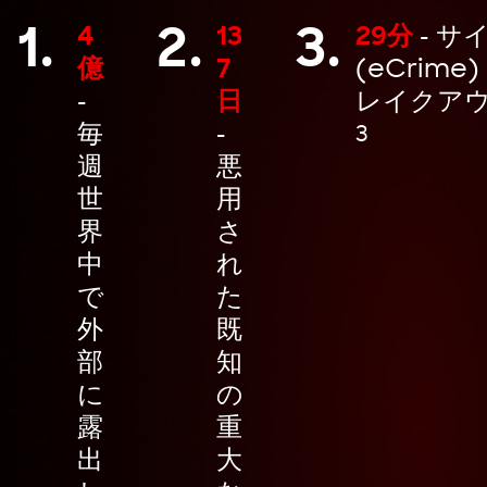
1.
2.
3.
4
13
29分
- サ
億
7
(eCrime
-
日
レイクア
毎
-
3
週
悪
世
用
界
さ
中
れ
で
た
外
既
部
知
に
の
露
重
出
大