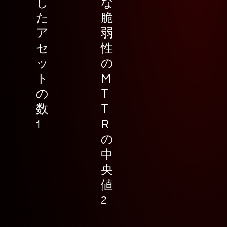
し
な
た
脆
ア
弱
セ
性
ッ
の
ト
M
の
T
数
T
R
1
の
中
央
値
2