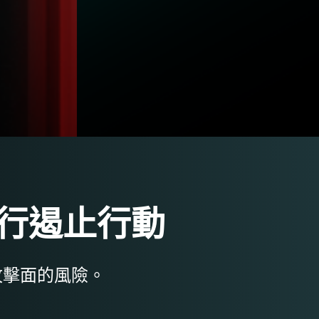
行遏止行動
攻擊面的風險。