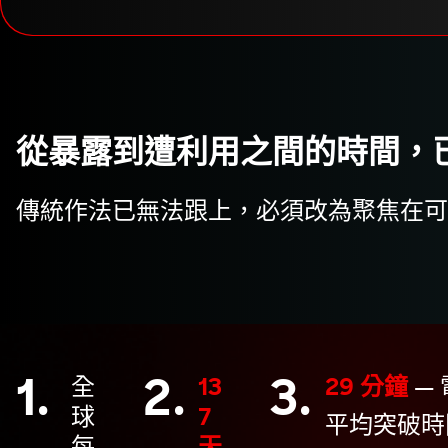
從暴露到遭利用之間的時間，
傳統作法已無法跟上，必須改為聚焦在可
1.
2.
3.
全
13
29 分鐘
—
球
7
平均突破時
每
天