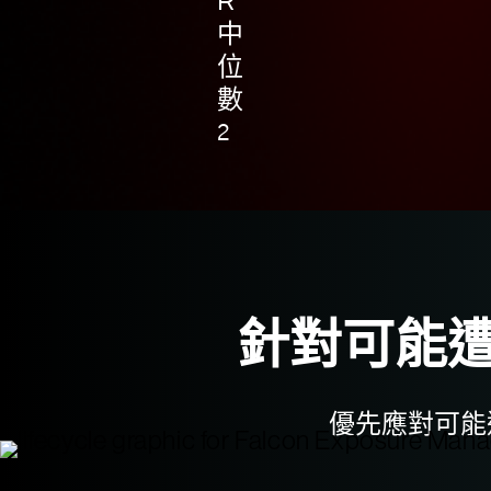
R
中
位
數
2
針對可能
優先應對可能