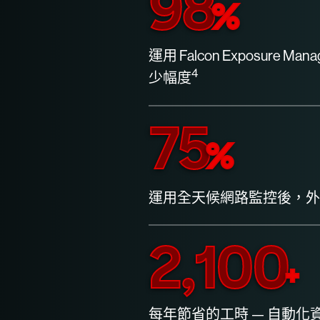
98
%
運用 Falcon Exposure 
4
少幅度
75
%
運用全天候網路監控後，外
2,100
+
每年節省的工時 — 自動