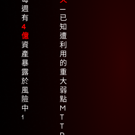
週
—
有
已
4
知
億
遭
資
利
產
用
暴
的
露
重
於
大
風
弱
險
點
中
M
T
1
T