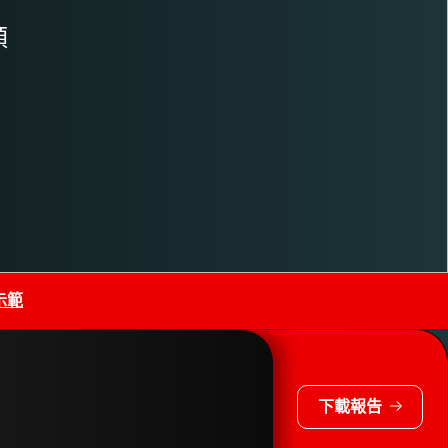
順
示範
下載報告